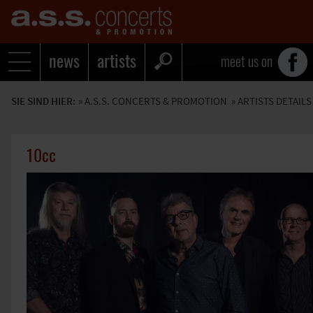
news
artists
meet us on
SIE SIND HIER:
»
A.S.S. CONCERTS & PROMOTION
» ARTISTS DETAILS
10cc