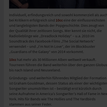
Individuell, erfindungsreich und sowohl kommerziell als auc
bei Kritikern erfolgreich sind
10cc
eine der einflussreichsten
und langlebigsten Bands der Popgeschichte. Dies zeugt von
der Qualität ihrer zeitlosen Songs. Wer kennt sie nicht, die
Radiolieblinge wie „Dreadlock Holiday“ – u.a. 2010 im
Soundtrack des Facebook-Films „The Social Network“
verwendet – und „I’m Not In Love“, der im Blockbuster
„Guardians of the Galaxy“ von 2014 vorkommt.
10cc
hat mehr als 30 Millionen Alben weltweit verkauft.
Tourneen führen die Band weiterhin über den ganzen Globus
bis nach Island und Neuseeland.
Gründungs- und weiterhin führendes Mitglied der Formation
ist Graham Gouldman, dessen Status als einer der wichtigste
Songwriter unumstritten ist – bestätigt erst kürzlich durch
seine Aufnahme in America’s Songwriter’s Hall of Fame in Ne
York. Hits für Bands wie The Hollies und The Yardbirds
stammen aus seiner Feder.