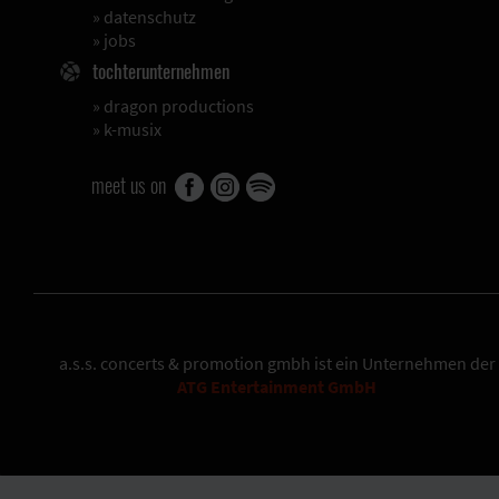
»
datenschutz
»
jobs
tochterunternehmen
»
dragon productions
»
k-musix
meet us on
a.s.s. concerts & promotion gmbh
ist ein Unternehmen der
ATG Entertainment GmbH