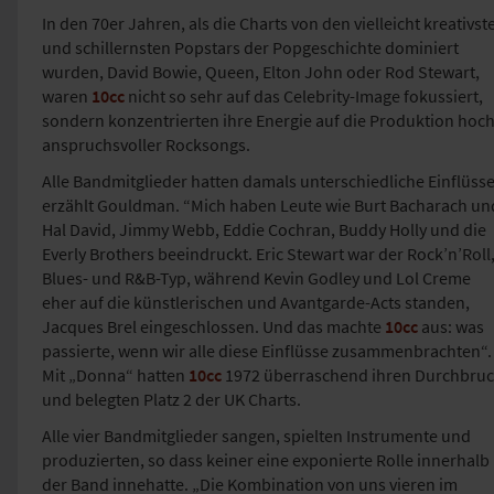
In den 70er Jahren, als die Charts von den vielleicht kreativst
und schillernsten Popstars der Popgeschichte dominiert
wurden, David Bowie, Queen, Elton John oder Rod Stewart,
waren
10cc
nicht so sehr auf das Celebrity-Image fokussiert,
sondern konzentrierten ihre Energie auf die Produktion hoc
anspruchsvoller Rocksongs.
Alle Bandmitglieder hatten damals unterschiedliche Einflüsse
erzählt Gouldman. “Mich haben Leute wie Burt Bacharach un
Hal David, Jimmy Webb, Eddie Cochran, Buddy Holly und die
Everly Brothers beeindruckt. Eric Stewart war der Rock’n’Roll
Blues- und R&B-Typ, während Kevin Godley und Lol Creme
eher auf die künstlerischen und Avantgarde-Acts standen,
Jacques Brel eingeschlossen. Und das machte
10cc
aus: was
passierte, wenn wir alle diese Einflüsse zusammenbrachten“.
Mit „Donna“ hatten
10cc
1972 überraschend ihren Durchbru
und belegten Platz 2 der UK Charts.
Alle vier Bandmitglieder sangen, spielten Instrumente und
produzierten, so dass keiner eine exponierte Rolle innerhalb
der Band innehatte. „Die Kombination von uns vieren im