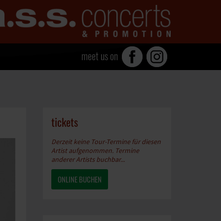
meet us on
tickets
Derzeit keine Tour-Termine für diesen
Artist aufgenommen. Termine
anderer Artists buchbar...
ONLINE BUCHEN