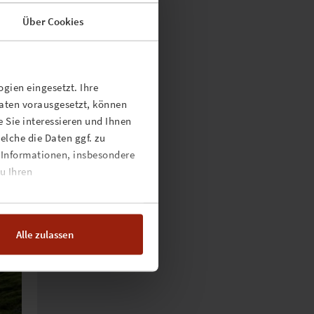
s und
Über Cookies
Platz
gien eingesetzt. Ihre
Daten vorausgesetzt, können
gle
 Sie interessieren und Ihnen
lche die Daten ggf. zu
n
 Informationen, insbesondere
rt
u Ihren
er
Alle zulassen