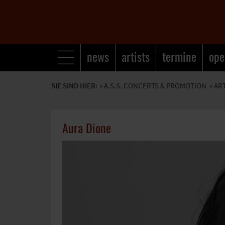
news
artists
termine
ope
SIE SIND HIER:
»
A.S.S. CONCERTS & PROMOTION
» AR
Aura Dione