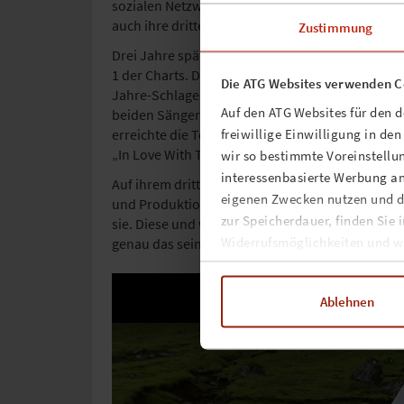
sozialen Netzwerken angesehen. Die zweite Sing
auch ihre dritte Auskopplung, „Something From 
Zustimmung
Drei Jahre später begeisterte
AURA DIONE
erneu
1 der Charts. Die einzige andere Dänin, die gleic
Die ATG Websites verwenden C
Jahre-Schlagerstar Gitte („Ich will nen Cowboy 
Auf den ATG Websites für den 
beiden Sängerinnen.
AURA
selbst sieht sich ehe
freiwillige Einwilligung in de
erreichte die Top-6 der europäischen Single Cha
„In Love With The World“ in die Charts.
wir so bestimmte Voreinstellun
interessenbasierte Werbung an
Auf ihrem dritten Album „Can‘t Steal The Music“
eigenen Zwecken nutzen und d
und Produktionstechniken. „Wenn sich ein Song lei
zur Speicherdauer, finden Sie 
sie. Diese und weitere Grundsätze übernahm Aur
Widerrufsmöglichkeiten und we
genau das sein musste: ein Song.
Ablehnen