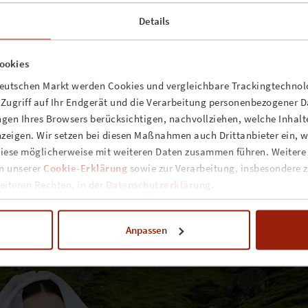
le „Song For Sophie“ hielt sich 22 Wochen in den deutschen Chart
Nothing“ gelangte in die Charts.
Details
t ganz Deutschland und kam mit „Geronimo“ zum zweiten Mal auf 
h zwei Spitzentitel im Nachbarland platzieren konnte, war der 60er-
ookies
als Mann“). Das ist jedoch die einzige Gemeinsamkeit zwischen den
deutschen Markt werden Cookies und vergleichbare Trackingtechnolo
r in der Nachfolge von Dolly Parton. Ihre zweite Single „Friends“
n Zugriff auf Ihr Endgerät und die Verarbeitung personenbezogener 
rts und wie schon beim ersten Album schaffte es auch die dritte Sin
gen Ihres Browsers berücksichtigen, nachvollziehen, welche Inhalte
zeigen. Wir setzen bei diesen Maßnahmen auch Drittanbieter ein, we
 präsentierte
AURA DIONE
ein berauschendes Kaleidoskop an Stile
iese möglicherweise mit weiteren Daten zusammen führen. Weitere
cht auf der Gitarre spielen lässt, weiß man, dass er gut ist“, erklä
in unserer
Cookie-Erklärung
sowie zur Verarbeitung, insbesondere z
a von ihrem Vorbild Bob Dylan, für den jeder Song zuallererst imm
iteren Rechten, in der
Datenschutzerklärung
.
Anpassen