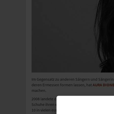
Im Gegensatz zu anderen Sängern und Sängerinn
deren Ermessen formen lassen, hat
AURA DION
machen.
2008 landete die zierliche und selbstbewusste
Schuhe ihren ersten Nummer-1-Hit in Deutschland
10 in vielen europäischen Ländern und das dazu