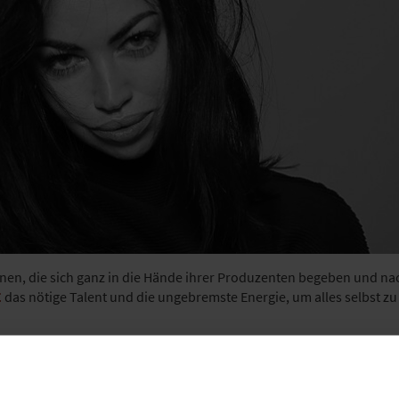
en, die sich ganz in die Hände ihrer Produzenten begeben und na
E
das nötige Talent und die ungebremste Energie, um alles selbst zu
 Musikerin mit dem eleganten Modegespür und der Schwäche für sc
: „I Will Love You Monday“ erreichte Platinstatus, gelangte in die
gehörige Video wurde bereits mehr als 100 Millionen Mal in den