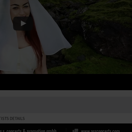
TISTS DETAILS
.s.s. concerts & promotion gmbh
www.assconcerts.com