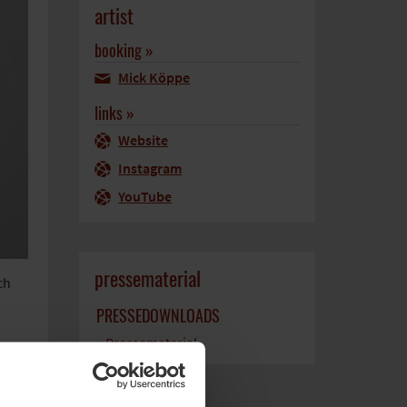
artist
booking »
Mick Köppe
links »
Website
Instagram
YouTube
pressematerial
ch
PRESSEDOWNLOADS
» Pressematerial
höne
 Top