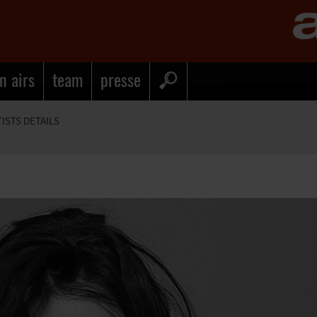
n airs
team
presse
TISTS DETAILS