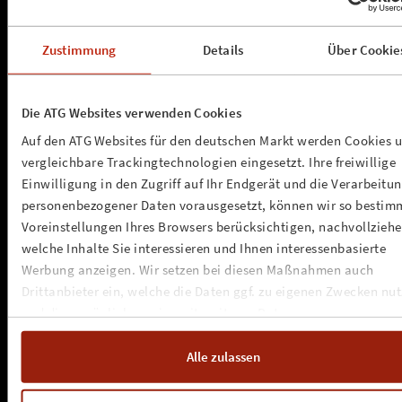
Zustimmung
Details
Über Cookie
a.s.s. concerts & promotion gmbh
Die ATG Websites verwenden Cookies
Kleine Seilerstrasse 1
D - 20359 Hamburg
Auf den ATG Websites für den deutschen Markt werden Cookies 
info@assconcerts.com
vergleichbare Trackingtechnologien eingesetzt. Ihre freiwillige
»
anfahrt
Einwilligung in den Zugriff auf Ihr Endgerät und die Verarbeitu
personenbezogener Daten vorausgesetzt, können wir so bestim
NEWSLETTER
Voreinstellungen Ihres Browsers berücksichtigen, nachvollziehe
welche Inhalte Sie interessieren und Ihnen interessenbasierte
www.assconcerts.com
Werbung anzeigen. Wir setzen bei diesen Maßnahmen auch
Drittanbieter ein, welche die Daten ggf. zu eigenen Zwecken nu
»
about us
und diese möglicherweise mit weiteren Daten zusammen
»
unsere werte
führen. Weitere Informationen, insbesondere zur Speicherdauer,
»
kontakt
finden Sie in unserer
Cookie-Erklärung
sowie zur Verarbeitung,
»
impressum
Alle zulassen
»
cookie-erklärung
insbesondere zu Ihren Widerrufsmöglichkeiten und weiteren
»
datenschutz
Rechten, in der
Datenschutzerklärung
.