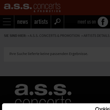
news
artists
meet us on
SIE SIND HIER:
»
A.S.S. CONCERTS & PROMOTION
» ARTISTS DETAILS
Ihre Suche lieferte keine passenden Ergebnisse.