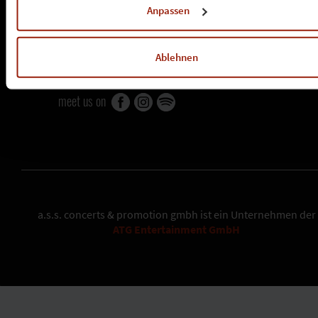
»
jobs
Anpassen
tochterunternehmen
»
dragon productions
Ablehnen
»
k-musix
meet us on
a.s.s. concerts & promotion gmbh
ist ein Unternehmen der
ATG Entertainment GmbH