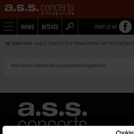
news
artists
meet us on
SIE SIND HIER:
»
A.S.S. CONCERTS & PROMOTION
» ARTISTS DETAILS
Ihre Suche lieferte keine passenden Ergebnisse.