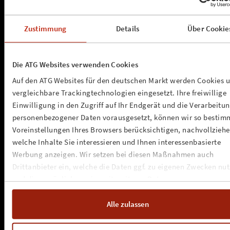
Zustimmung
Details
Über Cookie
a.s.s. concerts & promotion gmbh
Die ATG Websites verwenden Cookies
Kleine Seilerstrasse 1
D - 20359 Hamburg
Auf den ATG Websites für den deutschen Markt werden Cookies 
info@assconcerts.com
vergleichbare Trackingtechnologien eingesetzt. Ihre freiwillige
»
anfahrt
Einwilligung in den Zugriff auf Ihr Endgerät und die Verarbeitu
personenbezogener Daten vorausgesetzt, können wir so bestim
NEWSLETTER
Voreinstellungen Ihres Browsers berücksichtigen, nachvollziehe
welche Inhalte Sie interessieren und Ihnen interessenbasierte
www.assconcerts.com
Werbung anzeigen. Wir setzen bei diesen Maßnahmen auch
Drittanbieter ein, welche die Daten ggf. zu eigenen Zwecken nu
»
about us
und diese möglicherweise mit weiteren Daten zusammen
»
unsere werte
führen. Weitere Informationen, insbesondere zur Speicherdauer,
»
kontakt
finden Sie in unserer
Cookie-Erklärung
sowie zur Verarbeitung,
»
impressum
Alle zulassen
»
cookie-erklärung
insbesondere zu Ihren Widerrufsmöglichkeiten und weiteren
»
datenschutz
Rechten, in der
Datenschutzerklärung
.