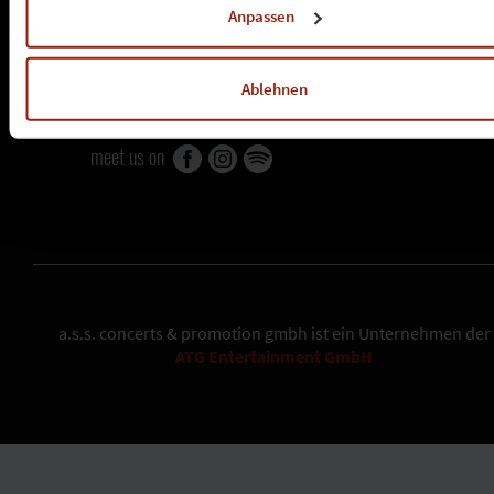
»
jobs
Anpassen
tochterunternehmen
»
dragon productions
Ablehnen
»
k-musix
meet us on
a.s.s. concerts & promotion gmbh
ist ein Unternehmen der
ATG Entertainment GmbH