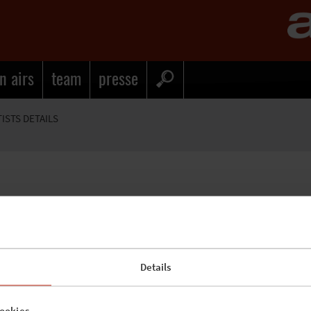
n airs
team
presse
TISTS DETAILS
Details
ookies