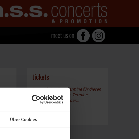
meet us on
tickets
Derzeit keine Tour-Termine für diesen
Artist aufgenommen. Termine
anderer Artists buchbar...
ONLINE BUCHEN
Über Cookies