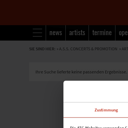
news
artists
termine
ope
SIE SIND HIER:
»
A.S.S. CONCERTS & PROMOTION
» AR
Ihre Suche lieferte keine passenden Ergebnisse.
Zustimmung
Die ATG Websites verwenden C