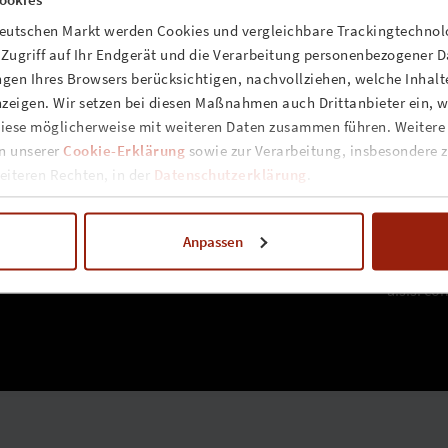
TISTS DETAILS
deutschen Markt werden Cookies und vergleichbare Trackingtechnolo
n Zugriff auf Ihr Endgerät und die Verarbeitung personenbezogener 
.s.s. concerts & promotion gmbh
www.assconcerts.com
gen Ihres Browsers berücksichtigen, nachvollziehen, welche Inhalte
zeigen. Wir setzen bei diesen Maßnahmen auch Drittanbieter ein, we
leine Seilerstrasse 1
»
about us
 - 20359 Hamburg
»
unsere werte
iese möglicherweise mit weiteren Daten zusammen führen. Weitere
nfo@assconcerts.com
»
kontakt
in unserer
Cookie-Erklärung
sowie zur Verarbeitung, insbesondere z
anfahrt
»
impressum
iteren Rechten, in der
Datenschutzerklärung
.
»
cookie-erklärung
NEWSLETTER
»
datenschutz
»
jobs
Anpassen
a.s.s. c