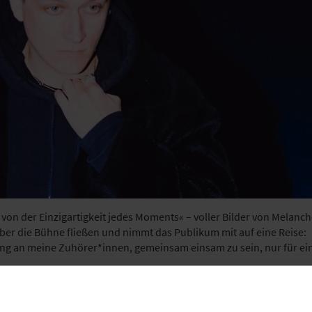
 von der Einzigartigkeit jedes Moments« – voller Bilder von Melanch
ber die Bühne fließen und nimmt das Publikum mit auf eine Reise:
ung an meine Zuhörer*innen, gemeinsam einsam zu sein, nur für ei
ter Melancholie und begehrender Sehnsucht erzählt
PAAVO
seine
s Ruhrgebiets, zwischen Einsamkeit und Sicherheit, die mit der rau