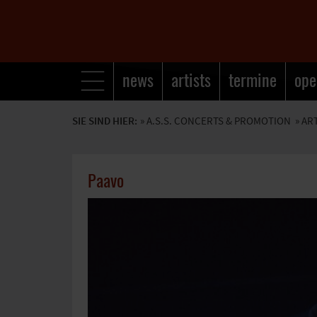
news
artists
termine
ope
SIE SIND HIER:
»
A.S.S. CONCERTS & PROMOTION
» AR
Paavo