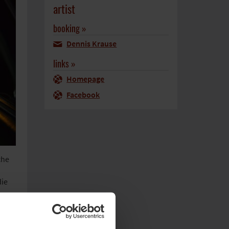
artist
booking »
Dennis Krause
links »
Homepage
Facebook
che
die
usik
chen