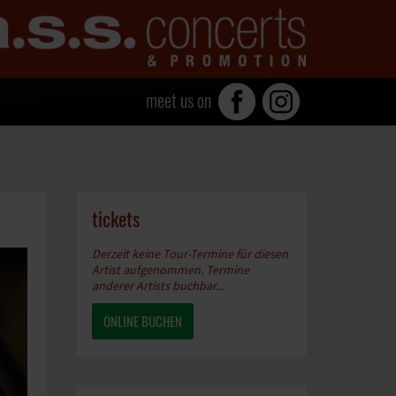
meet us on
tickets
Derzeit keine Tour-Termine für diesen
Artist aufgenommen. Termine
anderer Artists buchbar...
ONLINE BUCHEN