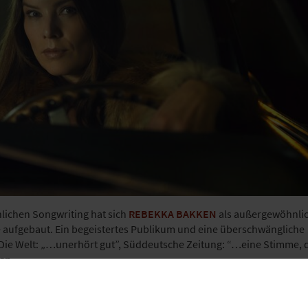
nlichen Songwriting hat sich
REBEKKA BAKKEN
als außergewöhnli
aufgebaut. Ein begeistertes Publikum und eine überschwängliche
, Die Welt: „…unerhört gut”, Süddeutsche Zeitung: “…eine Stimme, 
en.
von rauen, rauchigen Klängen bis zu klaren, hellen Tönen. Ihre M
on, Jazz und der Folkmusik und rangiert von intimen, minimalistis