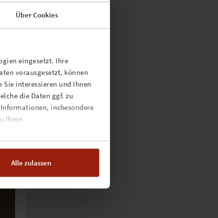
räne
Über Cookies
ffen
en
gien eingesetzt. Ihre
Daten vorausgesetzt, können
f
 Sie interessieren und Ihnen
lche die Daten ggf. zu
EN
 Informationen, insbesondere
die
u Ihren
Alle zulassen