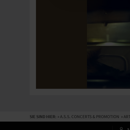
SIE SIND HIER:
»
A.S.S. CONCERTS & PROMOTION
» AR
a