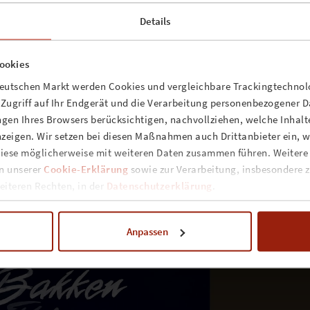
Ulrich Olshausen in der FAZ: „Die Vier-Oktaven-Stimme, das zarte,
setzte Vibrato, die fast pfeifende Höhe, die satte Tiefe, die souve
Details
enalen Strahlkraft.”
 Überzeugung, ohne Hemmungen und innere Zensur, instinktiv und o
ookies
sich als Zuhörer von ihren Texten sofort angesprochen und verstand
deutschen Markt werden Cookies und vergleichbare Trackingtechnolo
ndividuelle Stimme im besten Sinne der großen Singer/Songwriter-
n Zugriff auf Ihr Endgerät und die Verarbeitung personenbezogener 
sen, bei denen man nie genau weiß, was hinter der nächsten Ecke au
 dringe immer tiefer in meine Welt vor, eine nie endende Reise…“
gen Ihres Browsers berücksichtigen, nachvollziehen, welche Inhalte
zeigen. Wir setzen bei diesen Maßnahmen auch Drittanbieter ein, we
udioalbum "Things You Leave Behind", mit welchem
REBEKKA BAKK
iese möglicherweise mit weiteren Daten zusammen führen. Weitere
hrstour erneut durch Deutschland tourte. Mit dem Album markierte 
in unserer
Cookie-Erklärung
sowie zur Verarbeitung, insbesondere z
ihrer Karriere. "Things you leave behind" ist gewissermaßen das
iteren Rechten, in der
Datenschutzerklärung
.
 einer Frau, die weiß, was sie will.
Anpassen