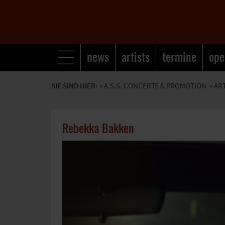
news
artists
termine
ope
SIE SIND HIER:
»
A.S.S. CONCERTS & PROMOTION
» AR
Rebekka Bakken