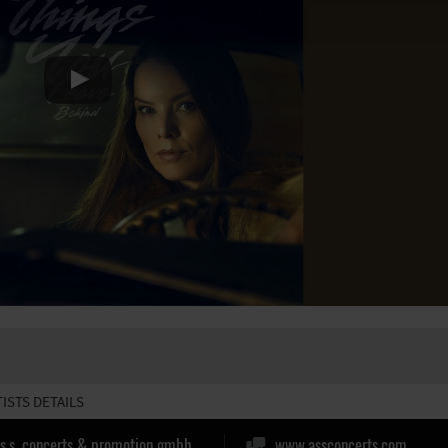
TISTS DETAILS
.s.s. concerts & promotion gmbh
www.assconcerts.com