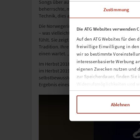
Songs über ausgedehnte, energische Ausbrüche. 
beherrschte, manchmal nur wie ein Register einge
Zustimmung
Technik, dies alles steht im Dienst einer phänom
Die Norwegerin schreibt und singt aus tiefster
Die ATG Websites verwenden C
– was vielleicht der Grund dafür ist, dass man 
Auf den ATG Websites für den 
fühlt. Sie zeigt sich als ausdrucksstarke und i
freiwillige Einwilligung in de
Tradition. Ihre Alben und Konzerte sind wie Rei
einen wartet. „Ich habe meinen eigenen Stil und
wir so bestimmte Voreinstellun
interessenbasierte Werbung an
Im Herbst 2018 erschien bei Sony ihr achtes St
eigenen Zwecken nutzen und d
im Herbst 2019 nach einer erfolgreichen Frühja
zur Speicherdauer, finden Sie 
selbstbewusste Norwegerin ein neues Kapitel in 
Widerrufsmöglichkeiten und we
Ergebnis eines Reifeprozesses, das poetische Werk
Ablehnen