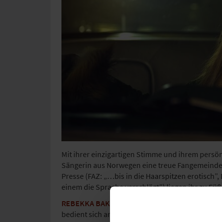
Mit ihrer einzigartigen Stimme und ihrem persö
Sängerin aus Norwegen eine treue Fangemeinde 
Presse (FAZ: „…bis in die Haarspitzen erotisch”
einem die Sprache verschlägt”) liegen ihr zu Füß
REBEKKA BAKKENs
Stimme bewegt sich mühelos 
bedient sich an Einflüssen des Rock, Pop, Chans