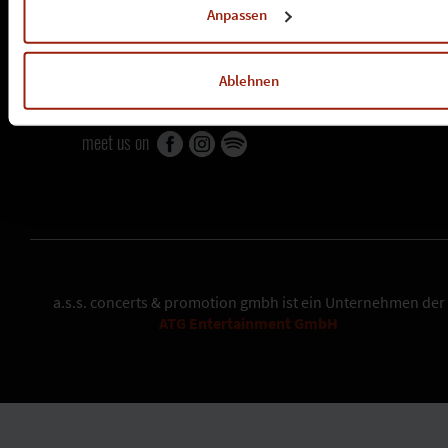
»
jobs
Anpassen
tochterunternehmen
»
dragon productions
Ablehnen
»
k-musix
meet us on
a.s.s. concerts & promotion gmbh
ist ein Unternehmen der
ATG Entertainment GmbH