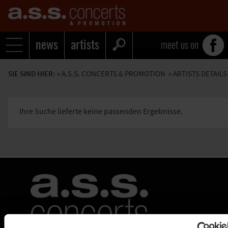
news
artists
meet us on
SIE SIND HIER:
»
A.S.S. CONCERTS & PROMOTION
» ARTISTS DETAILS
Ihre Suche lieferte keine passenden Ergebnisse.