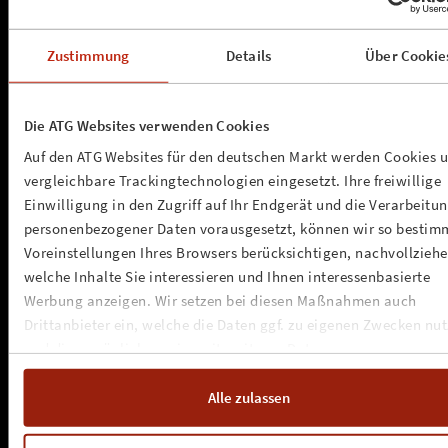
Zustimmung
Details
Über Cookie
a.s.s. concerts & promotion gmbh
Die ATG Websites verwenden Cookies
Kleine Seilerstrasse 1
D - 20359 Hamburg
Auf den ATG Websites für den deutschen Markt werden Cookies 
info@assconcerts.com
vergleichbare Trackingtechnologien eingesetzt. Ihre freiwillige
»
anfahrt
Einwilligung in den Zugriff auf Ihr Endgerät und die Verarbeitu
personenbezogener Daten vorausgesetzt, können wir so bestim
NEWSLETTER
Voreinstellungen Ihres Browsers berücksichtigen, nachvollziehe
welche Inhalte Sie interessieren und Ihnen interessenbasierte
www.assconcerts.com
Werbung anzeigen. Wir setzen bei diesen Maßnahmen auch
Drittanbieter ein, welche die Daten ggf. zu eigenen Zwecken nu
»
about us
und diese möglicherweise mit weiteren Daten zusammen
»
unsere werte
führen. Weitere Informationen, insbesondere zur Speicherdauer,
»
kontakt
finden Sie in unserer
Cookie-Erklärung
sowie zur Verarbeitung,
»
impressum
Alle zulassen
»
cookie-erklärung
insbesondere zu Ihren Widerrufsmöglichkeiten und weiteren
»
datenschutz
Rechten, in der
Datenschutzerklärung
.