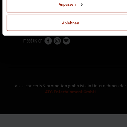
»
jobs
Anpassen
tochterunternehmen
»
dragon productions
Ablehnen
»
k-musix
meet us on
a.s.s. concerts & promotion gmbh
ist ein Unternehmen der
ATG Entertainment GmbH