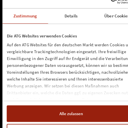
Zustimmung
Details
Über Cookie
a.s.s. concerts & promotion gmbh
Die ATG Websites verwenden Cookies
Kleine Seilerstrasse 1
D - 20359 Hamburg
Auf den ATG Websites für den deutschen Markt werden Cookies 
info@assconcerts.com
vergleichbare Trackingtechnologien eingesetzt. Ihre freiwillige
»
anfahrt
Einwilligung in den Zugriff auf Ihr Endgerät und die Verarbeitu
personenbezogener Daten vorausgesetzt, können wir so bestim
NEWSLETTER
Voreinstellungen Ihres Browsers berücksichtigen, nachvollziehe
welche Inhalte Sie interessieren und Ihnen interessenbasierte
www.assconcerts.com
Werbung anzeigen. Wir setzen bei diesen Maßnahmen auch
Drittanbieter ein, welche die Daten ggf. zu eigenen Zwecken nu
»
about us
und diese möglicherweise mit weiteren Daten zusammen
»
unsere werte
führen. Weitere Informationen, insbesondere zur Speicherdauer,
»
kontakt
finden Sie in unserer
Cookie-Erklärung
sowie zur Verarbeitung,
»
impressum
Alle zulassen
»
cookie-erklärung
insbesondere zu Ihren Widerrufsmöglichkeiten und weiteren
»
datenschutz
Rechten, in der
Datenschutzerklärung
.