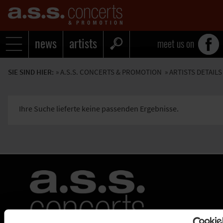
news
artists
meet us on
SIE SIND HIER:
»
A.S.S. CONCERTS & PROMOTION
» ARTISTS DETAILS
Ihre Suche lieferte keine passenden Ergebnisse.