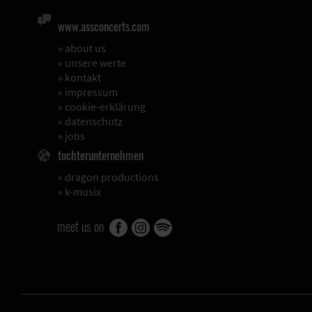
www.assconcerts.com
»
about us
»
unsere werte
»
kontakt
»
impressum
»
cookie-erklärung
»
datenschutz
»
jobs
tochterunternehmen
»
dragon productions
»
k-musix
meet us on