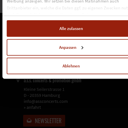
Werbung anzeigen. Wir setzen bei diesen Maßnahmen auch
Drittanbieter ein, welche die Daten ggf. zu eigenen Zwecken nu
und diese möglicherweise mit weiteren Daten zusammen
führen. Weitere Informationen, insbesondere zur Speicherdauer,
finden Sie in unserer
Cookie-Erklärung
sowie zur Verarbeitung,
Alle zulassen
insbesondere zu Ihren Widerrufsmöglichkeiten und weiteren
Rechten, in der
Datenschutzerklärung
.
Anpassen
Ablehnen
a.s.s. concerts & promotion gmbh
Kleine Seilerstrasse 1
D - 20359 Hamburg
info@assconcerts.com
»
anfahrt
NEWSLETTER