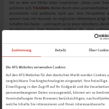
hin zu dem von Philip Glass inspirierten „Glass Love Trai
zeichnen sich
TIKARAMs
Werke durch eine unverwechselbar
persönliche und politische Lyrik aus. Ihre Perspektive a
queere Frau mit Wurzeln im englischen Mittelstand prägt i
Schaffen bis heute – und macht sie zu jener Künstlerin, die d
Musikjournalist Pete Paphides treffend als „eine nationa
Ikone im Entstehen“ bezeichnete.
Zustimmung
Details
Über Cookie
Die ATG Websites verwenden Cookies
Auf den ATG Websites für den deutschen Markt werden Cookies 
vergleichbare Trackingtechnologien eingesetzt. Ihre freiwillige
Einwilligung in den Zugriff auf Ihr Endgerät und die Verarbeitu
personenbezogener Daten vorausgesetzt, können wir so bestim
Voreinstellungen Ihres Browsers berücksichtigen, nachvollziehe
welche Inhalte Sie interessieren und Ihnen interessenbasierte