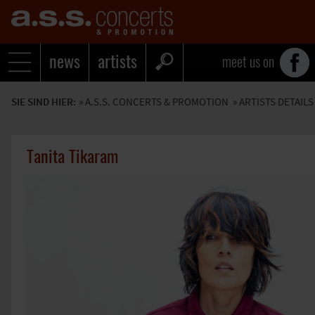
news
artists
meet us on
SIE SIND HIER:
»
A.S.S. CONCERTS & PROMOTION
» ARTISTS DETAILS
Tanita Tikaram