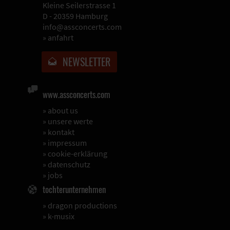
Kleine Seilerstrasse 1
D - 20359 Hamburg
info@assconcerts.com
»
anfahrt
NEWSLETTER
www.assconcerts.com
»
about us
»
unsere werte
»
kontakt
»
impressum
»
cookie-erklärung
»
datenschutz
»
jobs
tochterunternehmen
»
dragon productions
»
k-musix