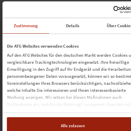
einem Boot und organisierten ihr eigenes Festival: ViceFest.
Nach dem Gewinn eines Pop-Stipendiums in Höhe von 10.00
Euro begann die Band, das Festival international auszubauen
Das große ViceFest findet in ihrer Heimatstadt Groningen stat
Zustimmung
Details
Über Cookie
und wird daneben auch nach London, Antwerpen, Budapest
und Berlin exportiert.
THE VICES
wurden als Spotify RADAR-Künstler ausgewählt
Die ATG Websites verwenden Cookies
und gehören damit zu den aufstrebenden Talenten, die vom
Auf den ATG Websites für den deutschen Markt werden Cookies 
globalen Künstlerentwicklungsprogramm von Spotify
vergleichbare Trackingtechnologien eingesetzt. Ihre freiwillige
hervorgehoben werden. Diese prestigeträchtige Auszeichnu
Einwilligung in den Zugriff auf Ihr Endgerät und die Verarbeitu
unterstreicht den wachsenden Einfluss der Band in der
personenbezogener Daten vorausgesetzt, können wir so bestim
Musikszene und ebnet ihnen den Weg zum internationalen
Voreinstellungen Ihres Browsers berücksichtigen, nachvollziehe
Erfolg.
welche Inhalte Sie interessieren und Ihnen interessenbasierte
Werbung anzeigen. Wir setzen bei diesen Maßnahmen auch
Drittanbieter ein, welche die Daten ggf. zu eigenen Zwecken nu
und diese möglicherweise mit weiteren Daten zusammen
führen. Weitere Informationen, insbesondere zur Speicherdauer,
finden Sie in unserer
Cookie-Erklärung
sowie zur Verarbeitung,
Alle zulassen