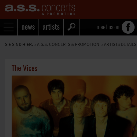
news
artists
meet us on
SIE SIND HIER:
»
A.S.S. CONCERTS & PROMOTION
» ARTISTS DETAILS
The Vices