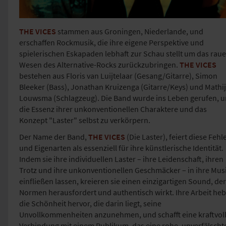
THE VICES
stammen aus Groningen, Niederlande, und
erschaffen Rockmusik, die ihre eigene Perspektive und
spielerischen Eskapaden lebhaft zur Schau stellt um das raue
Wesen des Alternative-Rocks zurückzubringen.
THE VICES
bestehen aus Floris van Luijtelaar (Gesang/Gitarre), Simon
Bleeker (Bass), Jonathan Kruizenga (Gitarre/Keys) und Mathi
Louwsma (Schlagzeug). Die Band wurde ins Leben gerufen, 
die Essenz ihrer unkonventionellen Charaktere und das
Konzept "Laster" selbst zu verkörpern.
Der Name der Band,
THE VICES
(Die Laster), feiert diese Fehl
und Eigenarten als essenziell für ihre künstlerische Identität.
Indem sie ihre individuellen Laster – ihre Leidenschaft, ihren
Trotz und ihre unkonventionellen Geschmäcker – in ihre Mus
einfließen lassen, kreieren sie einen einzigartigen Sound, der
Normen herausfordert und authentisch wirkt. Ihre Arbeit heb
die Schönheit hervor, die darin liegt, seine
Unvollkommenheiten anzunehmen, und schafft eine kraftvol
Verbindung mit einem Publikum, das eine rohe, unverfälscht