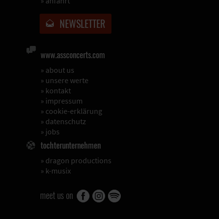
»
anfahrt
NEWSLETTER
www.assconcerts.com
»
about us
»
unsere werte
»
kontakt
»
impressum
»
cookie-erklärung
»
datenschutz
»
jobs
tochterunternehmen
»
dragon productions
»
k-musix
meet us on