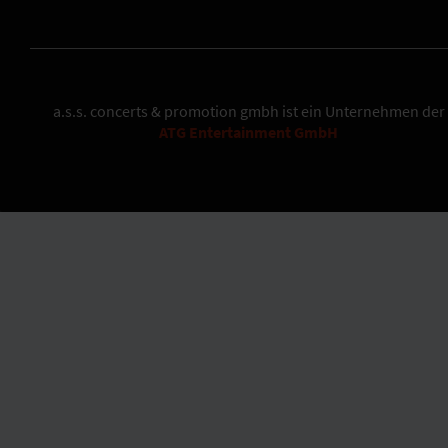
a.s.s. concerts & promotion gmbh
ist ein Unternehmen der
ATG Entertainment GmbH