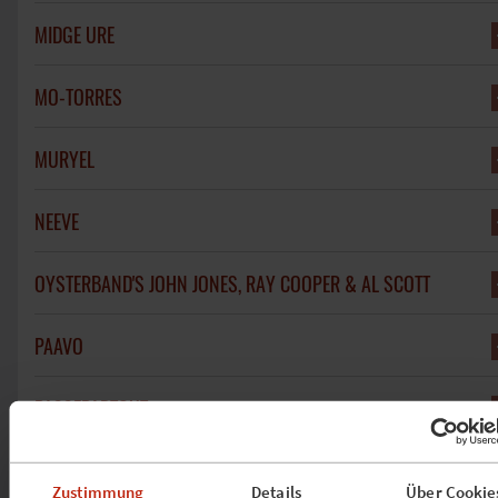
MIDGE URE
MO-TORRES
MURYEL
NEEVE
OYSTERBAND'S JOHN JONES, RAY COOPER & AL SCOTT
PAAVO
PASSEPARTOUT
PAUL YOUNG
Zustimmung
Details
Über Cookie