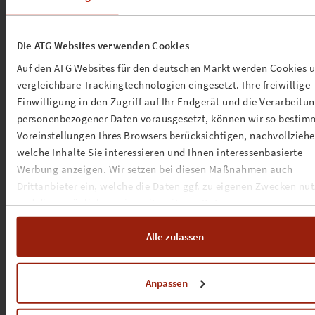
PLÀSI
Die ATG Websites verwenden Cookies
PUBLIC IMAGE LTD
Auf den ATG Websites für den deutschen Markt werden Cookies 
vergleichbare Trackingtechnologien eingesetzt. Ihre freiwillige
PUNK ROCK FACTORY
Einwilligung in den Zugriff auf Ihr Endgerät und die Verarbeitu
personenbezogener Daten vorausgesetzt, können wir so bestim
Voreinstellungen Ihres Browsers berücksichtigen, nachvollziehe
QUATSCH COMEDY CLUB
welche Inhalte Sie interessieren und Ihnen interessenbasierte
Werbung anzeigen. Wir setzen bei diesen Maßnahmen auch
QUEENZ OF PIANO
Drittanbieter ein, welche die Daten ggf. zu eigenen Zwecken nu
und diese möglicherweise mit weiteren Daten zusammen
RIKU RAJAMAA
führen. Weitere Informationen, insbesondere zur Speicherdauer,
finden Sie in unserer
Cookie-Erklärung
sowie zur Verarbeitung,
Alle zulassen
insbesondere zu Ihren Widerrufsmöglichkeiten und weiteren
RISING INSANE
Rechten, in der
Datenschutzerklärung
.
Anpassen
ROACHFORD