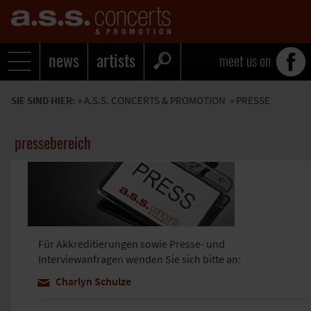
news
artists
meet us on
SIE SIND HIER:
»
A.S.S. CONCERTS & PROMOTION
» PRESSE
pressebereich
Für Akkreditierungen sowie Presse- und
Interviewanfragen wenden Sie sich bitte an:
Charlyn Schulze