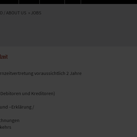
O / ABOUT US
» JOBS
lzeit
nzeitvertretung voraussichtlich 2 Jahre
 (Debitoren und Kreditoren)
und –Erklärung /
echnungen
kehrs