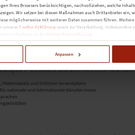
gen Ihres Browsers berücksichtigen, nachvollziehen, welche Inhalte
zeigen. Wir setzen bei diesen Maßnahmen auch Drittanbieter ein, we
iese möglicherweise mit weiteren Daten zusammen führen. Weitere
in unserer
Cookie-Erklärung
sowie zur Verarbeitung, insbesondere z
iteren Rechten, in der
Datenschutzerklärung
.
nzeitvertretung voraussichtlich 2 Jahre
Anpassen
eiselogistik In- und Ausland, Absprachen mit örtlichen Veranstalter
Plattenlabels und örtlichen Veranstaltern
r nationale und internationale Künstler:innen
sprachen
ngaktivitäten