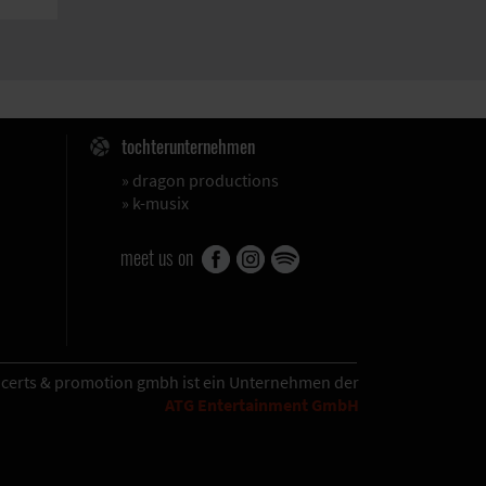
tochterunternehmen
»
dragon productions
»
k-musix
meet us on
oncerts & promotion gmbh
ist ein Unternehmen der
ATG Entertainment GmbH