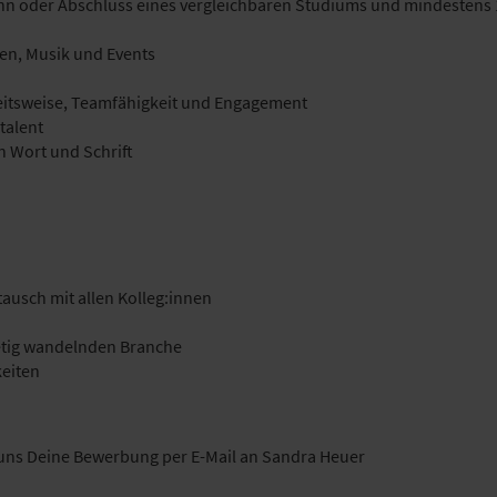
nn oder Abschluss eines vergleichbaren Studiums und mindestens 
ten, Musik und Events
beitsweise, Teamfähigkeit und Engagement
talent
n Wort und Schrift
ausch mit allen Kolleg:innen
tetig wandelnden Branche
keiten
 uns Deine Bewerbung per E-Mail an Sandra Heuer