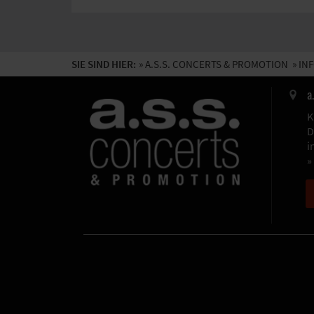
SIE SIND HIER:
»
A.S.S. CONCERTS & PROMOTION
»
INF
a
K
D
i
»