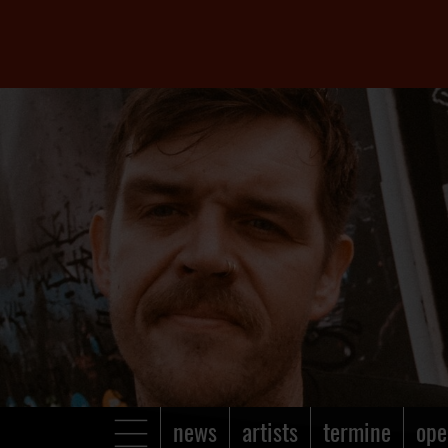
news
artists
termine
ope