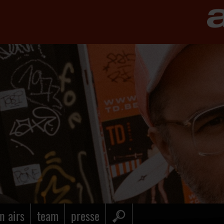
n airs
team
presse