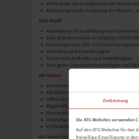
Prüfung der Barauslagen und der Reisekos
Mitwirkung bei der Erstellung der Monats-,
Dein Profil:
Kaufmännische Ausbildung und mindestens 3
Sehr gute Kenntnisse im Umgang mit MS Offi
Hervorragendes Zeit- und Selbstmanagemen
Diskretion und Zuverlässigkeit
Souveränes Auftreten und Teamfähigkeit
Sehr gutes Organisationsvermögen und Fähi
Wir bieten:
Eine verantwortungsvolle Tätigkeit in eine
Attraktive Vergütung
Office im Herzen von St. Pauli
Zustimmung
Regelmäßige Teammeetings / intensiver Aust
Diverse Konzertveranstaltungen und ein fam
Deutschlandticket
Die ATG Websites verwenden C
EGYM Wellpass
Auf den ATG Websites für den 
Wir haben Dein Interesse geweckt? Dann schick
freiwillige Einwilligung in de