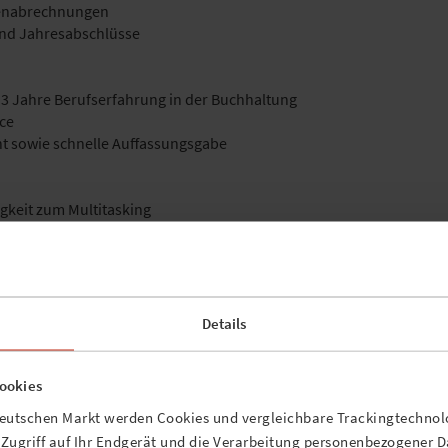
tenabrechnungen
 und Jahresabschlüsse
 Jahre Berufserfahrung in der Buchhaltung
ce
t sowie schnelle Auffassungsgabe
gkeit zum Multitasking
m unternehmerischen Arbeitsumfeld
Details
ausch mit allen Kolleg:innen
iliäres Arbeitsumfeld
ookies
deutschen Markt werden Cookies und vergleichbare Trackingtechnolo
 uns Deine Bewerbung per E-Mail an Rieke Jürgensen
n Zugriff auf Ihr Endgerät und die Verarbeitung personenbezogener 