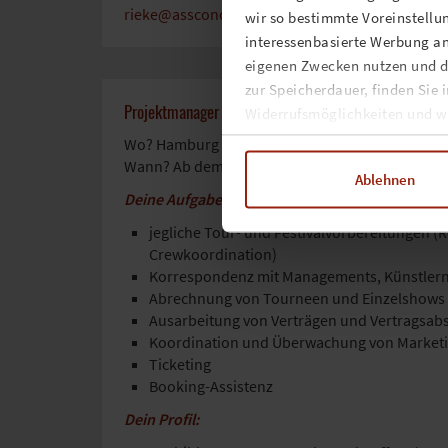
rieke@assconcerts.com
wir so bestimmte Voreinstellun
interessenbasierte Werbung an
eigenen Zwecken nutzen und d
zur Speicherdauer, finden Sie 
Projektmanager (m/w/d) in Vollzeit
Widerrufsmöglichkeiten und we
Wo? Hamburg
Wann? Ab dem nächstmöglichen Zeitpunkt | Elter
Ablehnen
Deine Aufgaben:
jegliche Tour- und Festivalvorbereitungen (R
Crewkoordination)
Korrespondenz mit Managements, Künstlern, 
Abrechnung von Tourneen und Einzelshows fü
Ausarbeitung von Verträgen und Vertragsab
Koordination und Überwachung von Marketi
Ticketing
Booking-Assistenz
Dein Profil: