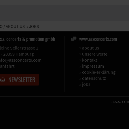
O / ABOUT US
» JOBS
.s.s. concerts & promotion gmbh
www.assconcerts.com
leine Seilerstrasse 1
»
about us
 - 20359 Hamburg
»
unsere werte
nfo@assconcerts.com
»
kontakt
anfahrt
»
impressum
»
cookie-erklärung
NEWSLETTER
»
datenschutz
»
jobs
a.s.s. c